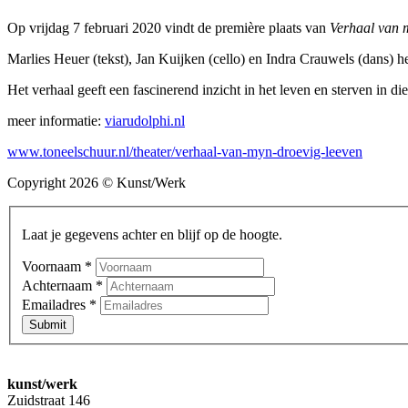
Op vrijdag 7 februari 2020 vindt de première plaats van
Verhaal van 
Marlies Heuer (tekst), Jan Kuijken (cello) en Indra Crauwels (dans)
Het verhaal geeft een fascinerend inzicht in het leven en sterven in d
meer informatie:
viarudolphi.nl
www.toneelschuur.nl/theater/verhaal-van-myn-droevig-leeven
Copyright 2026 © Kunst/Werk
Laat je gegevens achter en blijf op de hoogte.
Voornaam
*
Achternaam
*
Emailadres
*
Submit
kunst/werk
Zuidstraat 146